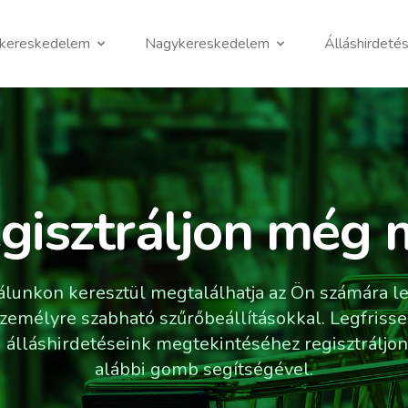
skereskedelem
Nagykereskedelem
Álláshirdeté
gisztráljon még 
álunkon keresztül megtalálhatja az Ön számára 
 személyre szabható szűrőbeállításokkal. Legfris
i álláshirdetéseink megtekintéséhez regisztráljon
alábbi gomb segítségével.