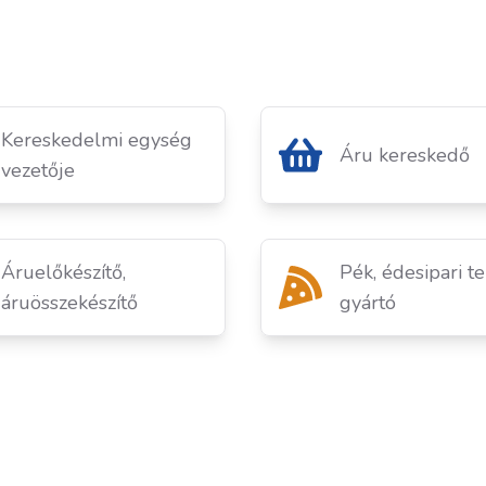
Kereskedelmi egység
Áru kereskedő
vezetője
Áruelőkészítő,
Pék, édesipari t
áruösszekészítő
gyártó