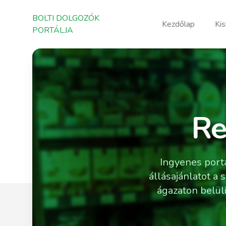
BOLTI DOLGOZÓK PORTÁLJA
BOLTI DOLGOZÓK
Kezdőlap
Ki
PORTÁLJA
Re
Ingyenes port
állásajánlatot a
ágazaton belül