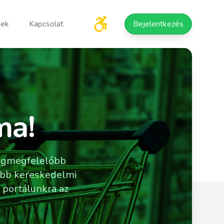
sek
Kapcsolat
Bejelentkezés
ma!
legmegfelelőbb
sebb kereskedelmi
 portálunkra az