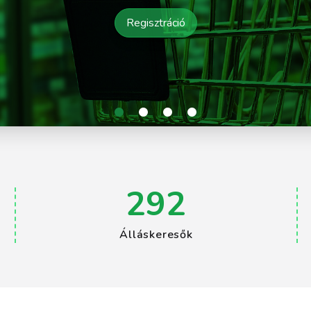
Regisztráció
•
•
•
•
292
Álláskeresők