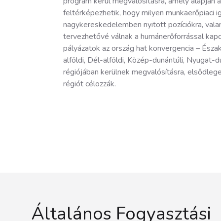
program kerül megvalósításra, amely alapján 
feltérképezhetik, hogy milyen munkaerőpiaci i
nagykereskedelemben nyitott pozíciókra, val
tervezhetővé válnak a humánerőforrással kapcs
pályázatok az ország hat konvergencia – Észa
alföldi, Dél-alföldi, Közép-dunántúli, Nyugat-d
régiójában kerülnek megvalósításra, elsődleg
régiót célozzák.
Footer
Általános Fogyasztási