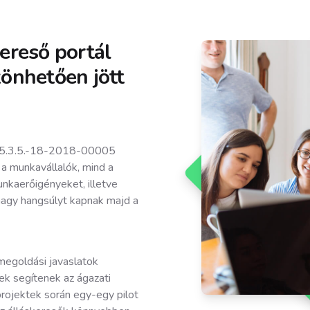
kereső portál
zönhetően jött
5.3.5.-18-2018-00005
 a munkavállalók, mind a
nkaerőigényeket, illetve
nagy hangsúlyt kapnak majd a
megoldási javaslatok
ek segítenek az ágazati
projektek során egy-egy pilot