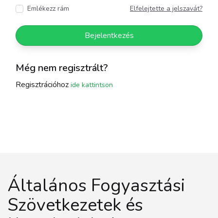
Emlékezz rám
Elfelejtette a jelszavát?
Bejelentkezés
Még nem regisztrált?
Regisztrációhoz
ide kattintson
Footer
Általános Fogyasztási
Szövetkezetek és