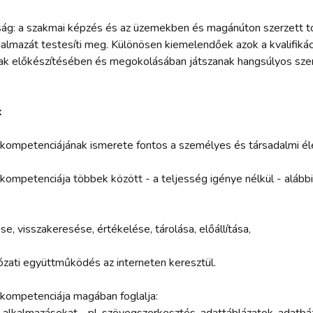
asság: a szakmai képzés és az üzemekben és magánúton szerzett
almazát testesíti meg. Különösen kiemelendőek azok a kvalifikác
ak előkészítésében és megokolásában játszanak hangsúlyos sze
k
kompetenciájának ismerete fontos a személyes és társadalmi él
ompetenciája többek között - a teljesség igénye nélkül - alább
e, visszakeresése, értékelése, tárolása, előállítása,
zati együttműködés az interneten keresztül.
kompetenciája magában foglalja: