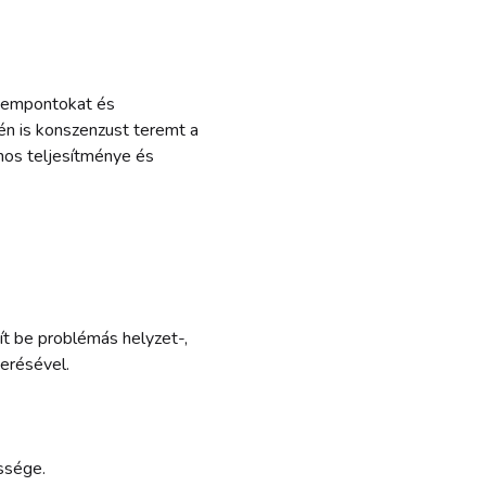
szempontokat és
én is konszenzust teremt a
ános teljesítménye és
t be problémás helyzet-,
merésével.
ssége.