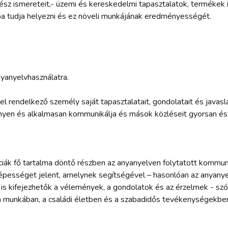
ész ismereteit,- üzemi és kereskedelmi tapasztalatok, termékek 
a tudja helyezni és ez növeli munkájának eredményességét.
yanyelvhasználatra.
l rendelkező személy saját tapasztalatait, gondolatait és javasl
nyen és alkalmasan kommunikálja és mások közléseit gyorsan és 
iák fő tartalma döntő részben az anyanyelven folytatott kommun
képességet jelent, amelynek segítségével – hasonlóan az anyany
is kifejezhetők a vélemények, a gondolatok és az érzelmek - szób
 munkában, a családi életben és a szabadidős tevékenységekben