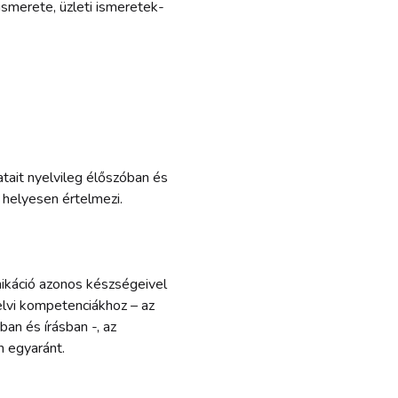
ismerete, üzleti ismeretek-
atait nyelvileg élőszóban és
helyesen értelmezi.
ikáció azonos készségeivel
elvi kompetenciákhoz – az
an és írásban -, az
 egyaránt.