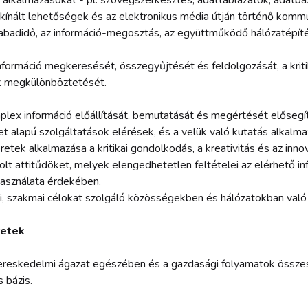
lkalmazásokat - pl. szövegszerkesztés, adattáblázatok, adatbáz
l kínált lehetőségek és az elektronikus média útján történő kommu
abadidő, az információ-megosztás, az együttműködő hálózatépítés
nformáció megkeresését, összegyűjtését és feldolgozását, a kriti
ok megkülönböztetését.
mplex információ előállítását, bemutatását és megértését előseg
net alapú szolgáltatások elérések, és a velük való kutatás alkalma
tek alkalmazása a kritikai gondolkodás, a kreativitás és az innov
olt attitűdöket, melyek elengedhetetlen feltételei az elérhető inf
használata érdekében.
lmi, szakmai célokat szolgáló közösségekben és hálózatokban való
retek
reskedelmi ágazat egészében és a gazdasági folyamatok összes
s bázis.