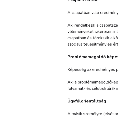
Csapatszellem
A csapatban való eredmén
Aki rendelkezik a csapatsz
véleményeket sikeresen int
csapatban és törekszik a kö
szociális teljesítmény és ér
Problémamegoldó képe
Képesség az eredményes p
Aki a problémamegoldóképe
folyamat- és célstruktúráka
Ügyfélorientáltság
A másik személyre (elsősor