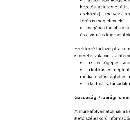
a főbb számítógépes a
kezelés, az internet álta
eszközök) -, melyek a sz
terén is megjelennek.
magában foglalja az i
és a virtuális kapcsolat
Ezek közé tartozik pl. a ko
ismerete, valamint az inter
a számítógépes ismere
a kritikus és megfont
média felelősségteljes 
a kulturális, társada
Gazdasági / iparági isme
A munkafolyamatoknak a ke
illető széleskörű információ