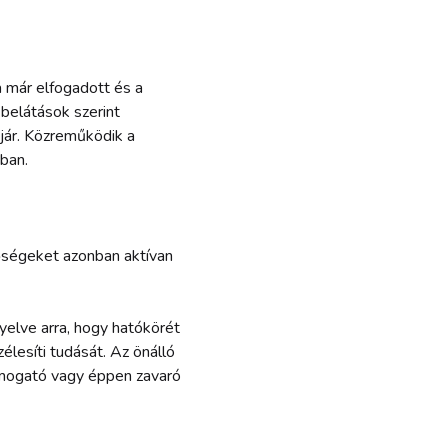
 már elfogadott és a
belátások szerint
jár. Közreműködik a
ban.
etőségeket azonban aktívan
yelve arra, hogy hatókörét
élesíti tudását. Az önálló
ámogató vagy éppen zavaró