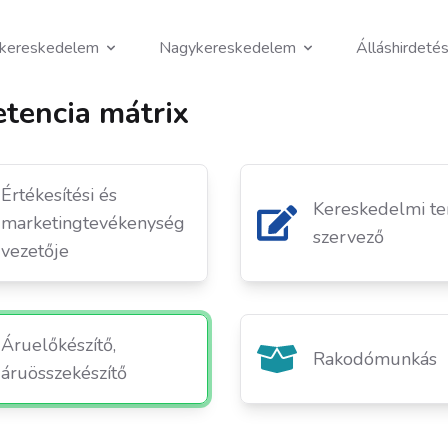
skereskedelem
Nagykereskedelem
Álláshirdeté
tencia mátrix
Értékesítési és
Kereskedelmi te
marketingtevékenység
szervező
vezetője
Áruelőkészítő,
Rakodómunkás
áruösszekészítő