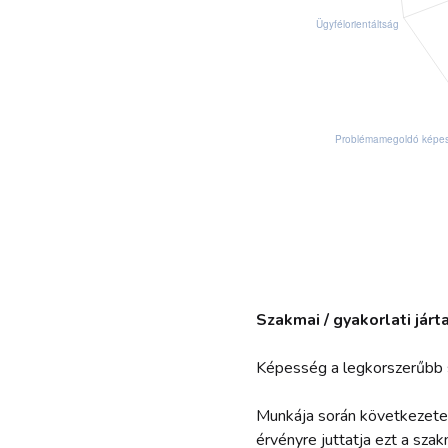
Szakmai / gyakorlati jár
Képesség a legkorszerűbb 
Munkája során következetes
érvényre juttatja ezt a sz