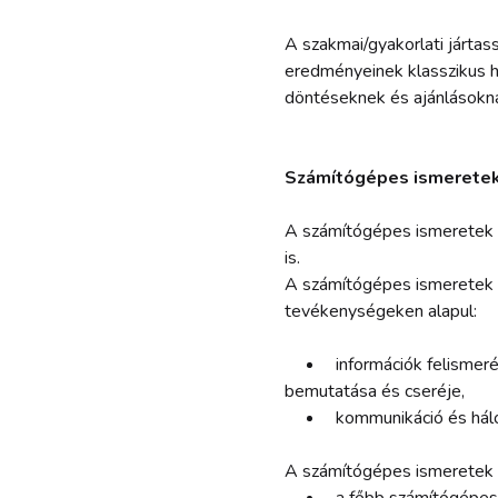
A szakmai/gyakorlati járt
eredményeinek klasszikus h
döntéseknek és ajánlásokn
Számítógépes ismerete
A számítógépes ismeretek 
is.
A számítógépes ismeretek k
tevékenységeken alapul:
információk felismerés
bemutatása és cseréje,
kommunikáció és háló
A számítógépes ismeretek 