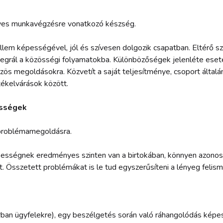
yes munkavégzésre vonatkozó készség.
ellem képességével, jól és szívesen dolgozik csapatban. Eltérő 
egrál a közösségi folyamatokba. Különbözőségek jelenléte eset
zös megoldásokra. Közvetít a saját teljesítménye, csoport által
tékelvárások között.
sségek
roblémamegoldásra.
sségnek eredményes szinten van a birtokában, könnyen azonosí
t. Összetett problémákat is le tud egyszerűsíteni a lényeg felis
ban ügyfelekre), egy beszélgetés során való ráhangolódás képe