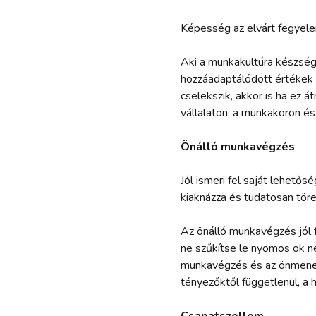
Képesség az elvárt fegyele
Aki a munkakultúra készség
hozzáadaptálódott értékek 
cselekszik, akkor is ha ez
vállalaton, a munkakörön és
Önálló munkavégzés
Jól ismeri fel saját lehetős
kiaknázza és tudatosan töre
Az önálló munkavégzés jól f
ne szűkítse le nyomos ok nél
munkavégzés és az önmened
tényezőktől függetlenül, a 