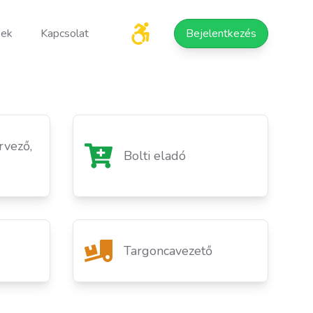
sek
Kapcsolat
Bejelentkezés
rvező,
Bolti eladó
Targoncavezető