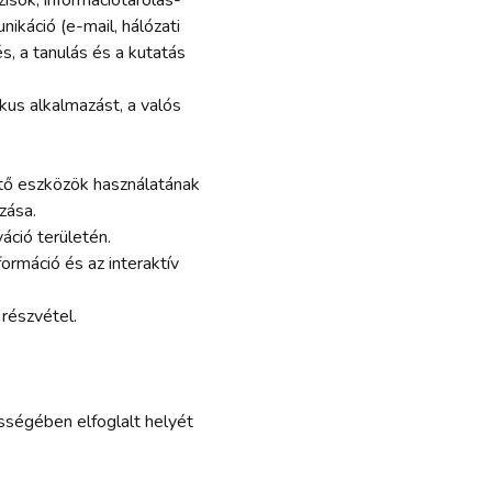
isok, információtárolás-
nikáció (e-mail, hálózati
, a tanulás és a kutatás
kus alkalmazást, a valós
ítő eszközök használatának
zása.
áció területén.
ormáció és az interaktív
 részvétel.
ségében elfoglalt helyét