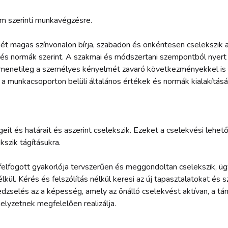
m szerinti munkavégzésre.
ét magas színvonalon bírja, szabadon és önkéntesen cselekszik a
és normák szerint.
A szakmai és módszertani szempontból nyert 
 átmenetileg a személyes kényelmét zavaró következményekkel is 
 a munkacsoporton belüli általános értékek és normák kialakításá
égeit és határait és aszerint cselekszik. Ezeket a cselekvési leh
kszik tágításukra.
elfogott gyakorlója
tervszerűen és meggondoltan cselekszik, üg
kül. Kérés és felszólítás nélkül keresi az új tapasztalatokat és sz
zselés az a képesség, amely az önálló cselekvést aktívan, a t
helyzetnek megfelelően realizálja.